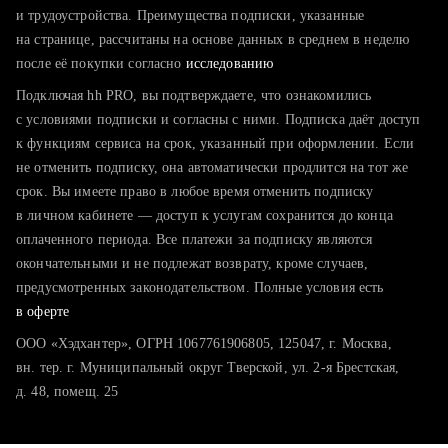
тратите много времени на поиск и вручную поднимаете
и трудоустройства. Преимущества подписки, указанные
резюме
на странице, рассчитаны на основе данных в среднем в неделю
после её покупки согласно
хотите сравнить себя с конкурентами и оценить шансы
исследованию
Подключая hh PRO, вы подтверждаете, что ознакомились
с условиями подписки и согласны с ними. Подписка даёт доступ
к функциям сервиса на срок, указанный при оформлении. Если
не отменить подписку, она автоматически продлится на тот же
срок. Вы имеете право в любое время отменить подписку
в личном кабинете — доступ к услугам сохранится до конца
оплаченного периода. Все платежи за подписку являются
окончательными и не подлежат возврату, кроме случаев,
предусмотренных законодательством. Полные условия есть
в оферте
ООО «Хэдхантер», ОГРН 1067761906805, 125047, г. Москва,
вн. тер. г. Муниципальный округ Тверской, ул. 2-я Брестская,
д. 48, помещ. 25