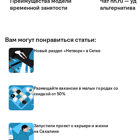
Преимущества модели
Чат hh.ru — уд
временной занятости
ал
Вам могут понравиться статьи:
Новый раздел «Нетворк» в Сетке
Размещайте вакансии в малых городах со
скидкой от 50%
Запустили проект о карьере и жизни
на Сахалине