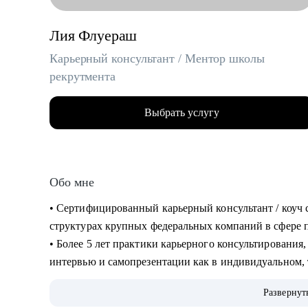
Лия Флуераш
Карьерный консультант / Ментор школы
рекрутмента
Выбрать услугу
Обо мне
• Сертифицированный карьерный консультант / коуч 
структурах крупных федеральных компаний в сфере по
• Более 5 лет практики карьерного консультирования,
интервью и самопрезентации как в индивидуальном, 
Secrets “ Все секреты поиска работы”.
Развернут
• 5000+ составленных резюме для специалистов разн