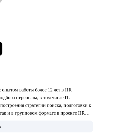
с опытом работы более 12 лет в HR
дбора персонала, в том числе IT.
 построения стратегии поиска, подготовки к
так и в групповом формате в проекте HR
ь
ого уровня и специализации.