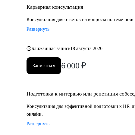
• Управление персоналом
Карьерная консультация
• Страхование
• Продажи / Услуги
Консультация для ответов на вопросы по теме поис
• Информационные технологии
Развернуть
Мой подход в работе – не делаю за вас, делаю вместе 
Ближайшая запись
18 августа 2026
6 000
₽
Записаться
Подготовка к интервью или репетиция собес
Консультация для эффективной подготовки к HR-и
онлайн.
Развернуть