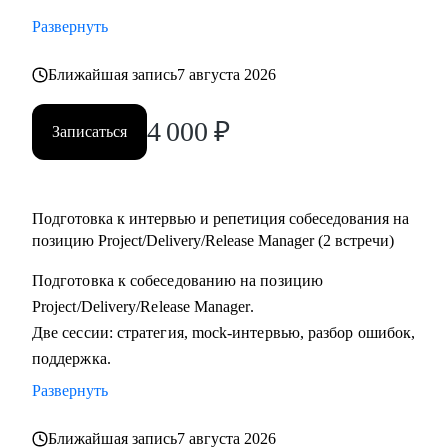
тестировщикам, которые планируют переход в управление
Развернуть
проектами или релизами.
• Тимлидам и начинающим менеджерам, которым нужен
Ближайшая запись
7 августа 2026
внешний взгляд на резюме, карьерный трек и точки роста.
4 000
₽
• IT-специалистам, которые хотят системно подойти к
Записаться
карьере, а не просто “стрелять откликами” в разные
стороны.
Подготовка к интервью и репетиция собеседования на
позицию Project/Delivery/Release Manager (2 встречи)
Подготовка к собеседованию на позицию
Project/Delivery/Release Manager.
Две сессии: стратегия, mock-интервью, разбор ошибок,
поддержка.
Развернуть
Ближайшая запись
7 августа 2026