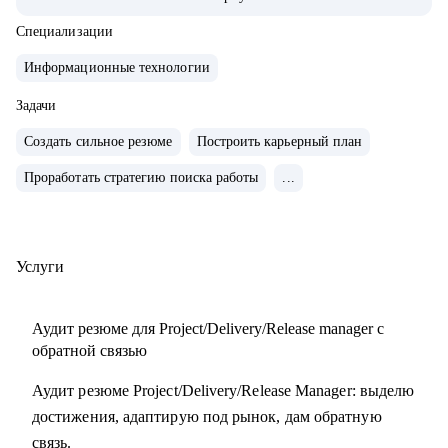
• Обучение и сертификаты:
• 2024 — ITSM. Основы управления ИТ-услугами
Специализации
• 2023 — «Поколение Python: курс для продвинутых»
Информационные технологии
• 2022 — «Поколение Python: курс для начинающих»
• 2021 — Kanban System Design, Professional Scrum Master
Задачи
Создать сильное резюме
Построить карьерный план
С чем помогу:
Проработать стратегию поиска работы
...
• Аудит резюме для Project / Delivery / Release Manager
• Карьерный трек и цель
• Подготовка к собеседованиям
• Переход в управление из разработки / аналитики /
Услуги
тестирования
Аудит резюме для Project/Delivery/Release manager с
Кому могу помочь:
обратной связью
• Project / Delivery / Release менеджерам, которые хотят
Аудит резюме Project/Delivery/Release Manager: выделю
усилить резюме, поднять отклики и двигаться к более
достижения, адаптирую под рынок, дам обратную
сильным компаниям.
связь.
• Системным и продуктовым аналитикам, разработчикам и