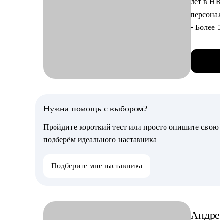
лет в H
• преод
персонал
• выбор
• Более 
• упако
поиска,
• аудит
и в груп
• подго
• 5000+
• помощ
специал
• принц
• В рабо
сферах.
Нужна помощь с выбором?
Кому мо
• продю
Пройдите короткий тест или просто опишите сво
С чем п
• творч
подберём идеального наставника
• Выяви
иллюстр
опыт.
• предп
Подберите мне наставника
• Соста
исключи
• Анализ
детали 
Андре
• Подго