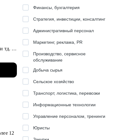
Финансы, бухгалтерия
Стратегия, инвестиции, консалтинг
Административный персонал
Маркетинг, реклама, PR
и тд.
Производство, сервисное
ентов и
обслуживание
Добыча сырья
ндинг,
Сельское хозяйство
нтливых
Транспорт, логистика, перевозки
Информационные технологии
в, арт-
Управление персоналом, тренинги
Юристы
лее 12
Закупки