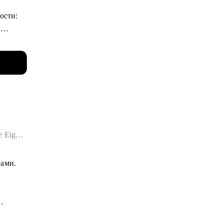
к
ости:
на
.
senior
рошли
как
цию в
и, на
Автор программ обучения и развития (L&D) для команд и лидов в Garage Eight / ex-Cindicator, IT-Доминанта
лами.
стом
т
вый