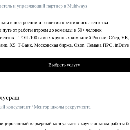
ватель и управляющий партнер в Multiways
опыта в построении и развитии креативного агентства
и путь от работы втроем до команды в 50+ человек
лиентов – ТОП-100 самых крупных компаний России: Сбер, VK,
нк, X5, Т-Банк, Московская биржа, Ozon, Лемана ПРО, inDrive 
уем несколько сотен проектов в год, которые решают задачи кли
ризовые места на фестивалях
Выбрать услугу
тиза в продуктах: CG, анимация, креатив, видеопродакшен, бре
ательный контент и не только
 собирать креативные команды под проекты и объединять тала
ких людей для достижения амбициозных целей
луераш
сё про карьеру проджектов, продюсеров, аккаунтов, копирайтеро
ров и дизейнеров всех профилей
ый консультант / Ментор школы рекрутмента
омогу:
фицированный карьерный консультант / коуч с опытом работы бо
 вектора развития карьеры в креативной индустрии