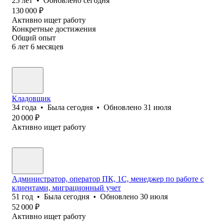
25
лет
•
Обновлено
сегодня
130 000
₽
Активно ищет работу
Конкретные достижения
Общий опыт
6
лет
6
месяцев
Кладовщик
34
года
•
Была
сегодня
•
Обновлено
31 июля
20 000
₽
Активно ищет работу
Администратор, оператор ПК, 1С, менеджер по работе с
клиентами, миграционный учет
51
год
•
Была
сегодня
•
Обновлено
30 июля
52 000
₽
Активно ищет работу